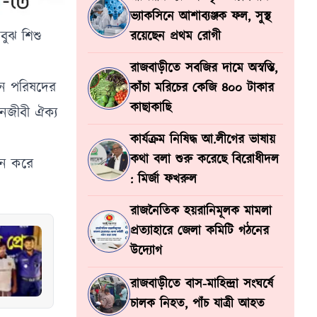
ভ্যাকসিনে আশাব্যঞ্জক ফল, সুস্থ
অবুঝ শিশু
রয়েছেন প্রথম রোগী
রাজবাড়ীতে সবজির দামে অস্বস্তি,
পন পরিষদের
কাঁচা মরিচের কেজি ৪০০ টাকার
কাছাকাছি
ইনজীবী ঐক্য
কার্যক্রম নিষিদ্ধ আ.লীগের ভাষায়
কথা বলা শুরু করেছে বিরোধীদল
িন করে
: মির্জা ফখরুল
রাজনৈতিক হয়রানিমূলক মামলা
প্রত্যাহারে জেলা কমিটি গঠনের
উদ্যোগ
রাজবাড়ীতে বাস-মাহিন্দ্রা সংঘর্ষে
চালক নিহত, পাঁচ যাত্রী আহত