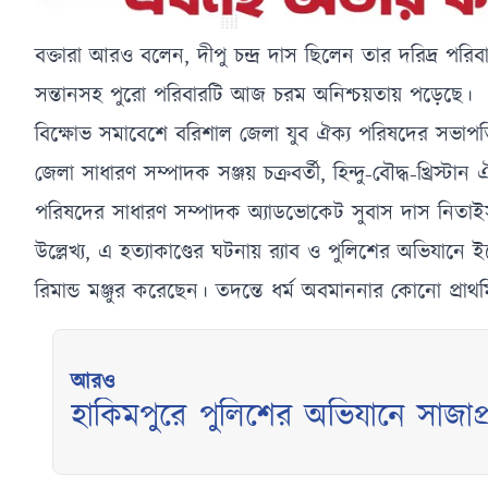
বক্তারা আরও বলেন, দীপু চন্দ্র দাস ছিলেন তার দরিদ্র পরিবারে
সন্তানসহ পুরো পরিবারটি আজ চরম অনিশ্চয়তায় পড়েছে।
বিক্ষোভ সমাবেশে বরিশাল জেলা যুব ঐক্য পরিষদের সভাপত
জেলা সাধারণ সম্পাদক সঞ্জয় চক্রবর্তী, হিন্দু-বৌদ্ধ-খ্রি
পরিষদের সাধারণ সম্পাদক অ্যাডভোকেট সুবাস দাস নিতাইস
উল্লেখ্য, এ হত্যাকাণ্ডের ঘটনায় র‍্যাব ও পুলিশের অভিয
রিমান্ড মঞ্জুর করেছেন। তদন্তে ধর্ম অবমাননার কোনো প্রাথ
আরও
হাকিমপুরে পুলিশের অভিযানে সাজাপ
গ্রেফতার