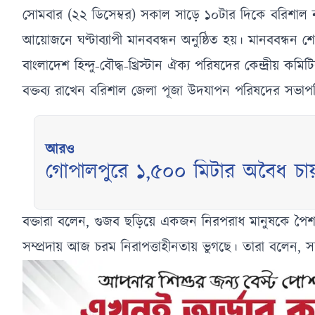
সোমবার (২২ ডিসেম্বর) সকাল সাড়ে ১০টার দিকে বরিশাল নগর
আয়োজনে ঘণ্টাব্যাপী মানববন্ধন অনুষ্ঠিত হয়। মানববন্ধন শে
বাংলাদেশ হিন্দু-বৌদ্ধ-খ্রিস্টান ঐক্য পরিষদের কেন্দ্রীয় কম
বক্তব্য রাখেন বরিশাল জেলা পূজা উদযাপন পরিষদের সভাপতি ম
আরও
গোপালপুরে ১,৫০০ মিটার অবৈধ চায়ন
ধ্বংস
বক্তারা বলেন, গুজব ছড়িয়ে একজন নিরপরাধ মানুষকে পৈশাচ
সম্প্রদায় আজ চরম নিরাপত্তাহীনতায় ভুগছে। তারা বলেন, 