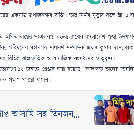
র একমাত্র উপার্জনক্ষম ব্যক্তি। তার নির্মম মৃত্যুর ফলে স্ত্রী ও 
ি অসিত রায়ের সঞ্চালনায় বক্তব্য রাখেন বাংলাদেশ পূজা উদযা
স্টান ঐক্য পরিষদের মহানগর সাধারণ সম্পাদক জয়ন্ত কুমার দাস, আ
হ বিভিন্ন রাজনৈতিক ও সামাজিক সংগঠনের নেতৃবৃন্দ।
ানে ইতোমধ্যে ১২ জনকে গ্রেপ্তার করা হয়েছে। আদালত তাদের তিনদ
মিক প্রমাণ পাওয়া যায়নি।
্রাপ্ত আসামি সহ তিনজন