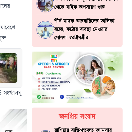
শালের
থেকে মাইক অপসারণ শুরু
শীর্ষ মাদক কারবারিদের তালিকা
 সমাবেশে
হচ্ছে, কঠোর ব্যবস্থা নেওয়ার
ন্দ।
ঘোষণা স্বরাষ্ট্রমন্ত্রীর
 সংখ্যালঘু
।
জনপ্রিয় সংবাদ
রাশিয়ার ব্যক্তিগতকৃত ক্যানসার