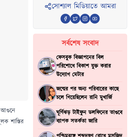
সোশ্যাল মিডিয়াতে আমরা
সর্বশেষ সংবাদ
ফেসবুক বিজ্ঞাপনের বিল
পরিশোধে বিকাশ যুক্ত করার
উদ্যোগ মেটার
জন্মের পর অন্য পরিবারের কাছে
চলে গিয়েছিলেন রানি মুখার্জি
হ আগুনে
ঘূর্ণিঝড় টাইফুন ডলফিনের তাণ্ডবে
ূলক শাস্তির
ব্যাপক সতর্কতা জারি
পশ্চিমবঙ্গে শব্দদূষণ রোধে মসজিদ