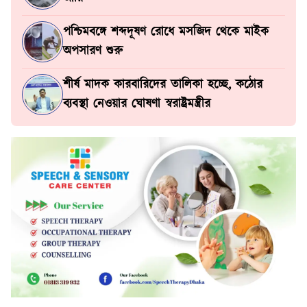
পশ্চিমবঙ্গে শব্দদূষণ রোধে মসজিদ থেকে মাইক
অপসারণ শুরু
শীর্ষ মাদক কারবারিদের তালিকা হচ্ছে, কঠোর
ব্যবস্থা নেওয়ার ঘোষণা স্বরাষ্ট্রমন্ত্রীর