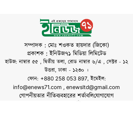
আগস্ট) দুপুরে
মৌলভীবাজার
প্রেসক্লাবের সামনে
প্রতিবাদ সমাবেশ শেষে
বিক্ষোভ মিছিল সহকারে
জেলা প্রশাসক কার্যালয়
সম্পাদক : মোঃ শওকত হায়দার (জিকো)
প্রাঙ্গণে তারা অবস্থান
প্রকাশক : ইনিউজ৭১ মিডিয়া লিমিটেড
নেন। পরে জেলা
হাউজ: নাম্বার ৫৫ , দ্বিতীয় তলা, রোড নাম্বার ৬/এ , সেক্টর - ১২
প্রশাসক বরাবরে
উত্তরা, ঢাকা - ১২৩০ ।
স্মারকলিপি দেন।
ফোন:
, ইমেইল:
+880 258 053 897
সমাবেশে বক্তব্য দেন,
info@enews71.com
,
enewsltd@gmail.com
আ স ম ছালেহ
গোপনীয়তার নীতি
ব্যবহারের শর্তাবলি
যোগাযোগ
সোহেল,
আমাদের সম্পর্কে
আমরা
সোশ্যাল মিডিয়াতে আমরা