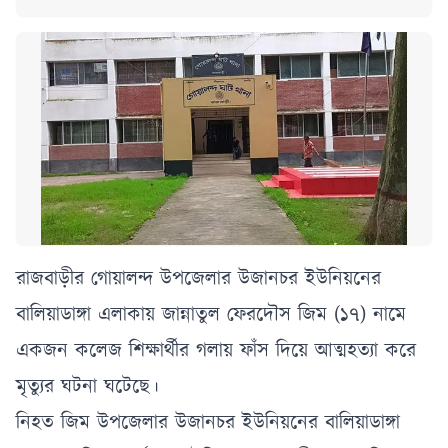
রাজবাড়ীর গোয়ালন্দ উপজেলার উজানচর ইউনিয়নের
বালিয়াডাঙ্গা এলাকায় জান্নাতুল ফেরদৌস জিম (১৭) নামে
একজন কলেজ শিক্ষার্থীর গলায় ফাঁস দিয়ে আত্মহত্যা করে
মৃত্যুর ঘটনা ঘটেছে।
নিহত জিম উপজেলার উজানচর ইউনিয়নের বালিয়াডাঙ্গা