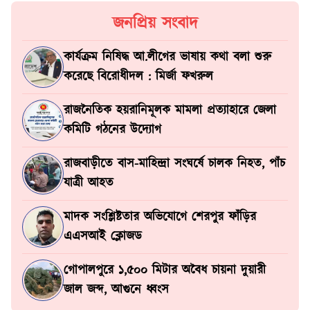
জনপ্রিয় সংবাদ
কার্যক্রম নিষিদ্ধ আ.লীগের ভাষায় কথা বলা শুরু
করেছে বিরোধীদল : মির্জা ফখরুল
রাজনৈতিক হয়রানিমূলক মামলা প্রত্যাহারে জেলা
কমিটি গঠনের উদ্যোগ
রাজবাড়ীতে বাস-মাহিন্দ্রা সংঘর্ষে চালক নিহত, পাঁচ
যাত্রী আহত
মাদক সংশ্লিষ্টতার অভিযোগে শেরপুর ফাঁড়ির
এএসআই ক্লোজড
গোপালপুরে ১,৫০০ মিটার অবৈধ চায়না দুয়ারী
জাল জব্দ, আগুনে ধ্বংস