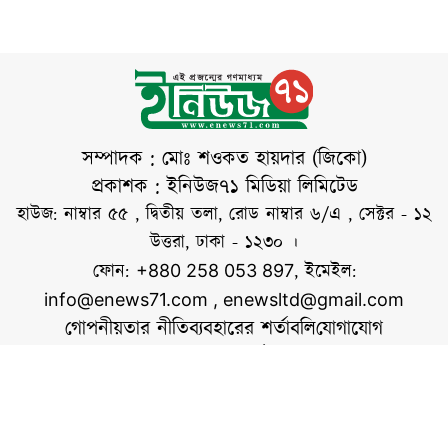
দাখিল করেছে
প্রসিকিউশন। সোমবার
(২৭ জুলাই) বেলা
পৌনে ১১টার দিকে
আন্তর্জাতিক অপরাধ
ট্রাইব্যুনালের
সম্পাদক : মোঃ শওকত হায়দার (জিকো)
রেজিস্ট্রারের কাছে
প্রকাশক : ইনিউজ৭১ মিডিয়া লিমিটেড
অভিযোগপত্র জমা দেন
হাউজ: নাম্বার ৫৫ , দ্বিতীয় তলা, রোড নাম্বার ৬/এ , সেক্টর - ১২
প্রসিকিউটর জহিরুল
উত্তরা, ঢাকা - ১২৩০ ।
আমিন। এ সময়
ফোন:
, ইমেইল:
+880 258 053 897
প্রসিকিউটর মার্জিনা
info@enews71.com
,
enewsltd@gmail.com
রায়হান তার সঙ্গে
গোপনীয়তার নীতি
ব্যবহারের শর্তাবলি
যোগাযোগ
উপস্থিত ছিলেন।
আমাদের সম্পর্কে
আমরা
আন্তর্জাতিক অপরাধ
সোশ্যাল মিডিয়াতে আমরা
ট্রাইব্যুনাল-১-এর
চেয়ারম্যান