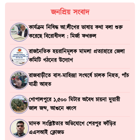
জনপ্রিয় সংবাদ
কার্যক্রম নিষিদ্ধ আ.লীগের ভাষায় কথা বলা শুরু
করেছে বিরোধীদল : মির্জা ফখরুল
রাজনৈতিক হয়রানিমূলক মামলা প্রত্যাহারে জেলা
কমিটি গঠনের উদ্যোগ
রাজবাড়ীতে বাস-মাহিন্দ্রা সংঘর্ষে চালক নিহত, পাঁচ
যাত্রী আহত
গোপালপুরে ১,৫০০ মিটার অবৈধ চায়না দুয়ারী
জাল জব্দ, আগুনে ধ্বংস
মাদক সংশ্লিষ্টতার অভিযোগে শেরপুর ফাঁড়ির
এএসআই ক্লোজড