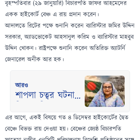
বৃহস্পতিবার (২৯ জানুয়ারি) বিচারপতি জাফর আহমেদের
একক হাইকোর্ট বেঞ্চ এ রায় প্রদান করেন।
আদালতে রিটের পক্ষে শুনানি করেন ব্যারিস্টার জমির উদ্দিন
সরকার, অ্যাডভোকেট আহসানুল করিম ও ব্যারিস্টার মাহবুব
উদ্দিন খোকন। রাষ্ট্রপক্ষে শুনানি করেন অতিরিক্ত অ্যাটর্নি
জেনারেল অনীক আর হক।
আরও
শাপলা চত্বর ঘটনার
বিচারপ্রক্রিয়ায় নতুন
ধাপ, আনুষ্ঠানিক
এর আগে, একই বিষয়ে গত ৪ ডিসেম্বর হাইকোর্টের দ্বৈত
অভিযোগ দাখিল
বেঞ্চে বিভক্ত রায় দেওয়া হয়। বেঞ্চের জ্যেষ্ঠ বিচারপতি