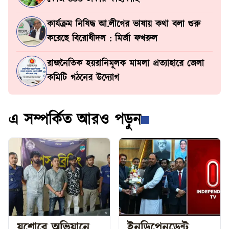
কার্যক্রম নিষিদ্ধ আ.লীগের ভাষায় কথা বলা শুরু
করেছে বিরোধীদল : মির্জা ফখরুল
রাজনৈতিক হয়রানিমূলক মামলা প্রত্যাহারে জেলা
কমিটি গঠনের উদ্যোগ
এ সম্পর্কিত আরও পড়ুন
যশোরে অভিযানে
ইনডিপেনডেন্ট