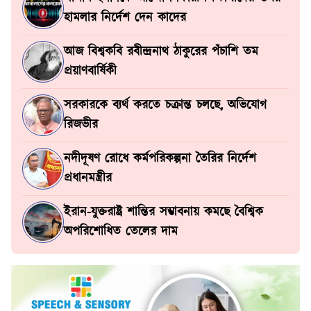
হামলার নির্দেশ দেন কাদের
আজ বিশ্বকবি রবীন্দ্রনাথ ঠাকুরের পঁচাশি তম
প্রয়াণবার্ষিকী
সরকারকে ব্যর্থ করতে চক্রান্ত চলছে, অভিযোগ
রিজভীর
নদীদূষণ রোধে কর্মপরিকল্পনা তৈরির নির্দেশ
প্রধানমন্ত্রীর
ইরান-যুক্তরাষ্ট্র শান্তির সম্ভাবনায় কমছে বৈশ্বিক
অপরিশোধিত তেলের দাম