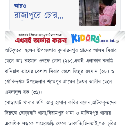
আরও
রাজাপুরে চোর
প্রতিরোধে গৃহবধূর
কামড়ে বিচ্ছিন্ন হলো
চোরের আঙুল
আটকৃতরা হলেন উপজেলার কুন্দারনপুর গ্রামের আলম মিয়ার
ছেলে আঃ রহমান ওরফে লেদা (২৮),একই এলাকার করঞ্জি
বানিয়াল গ্রামের বেলাল মিয়ার ছেলে জিল্লুর রহমান (২৮) ও
গোবিন্দগঞ্জ উপজেলার শ্যামপুর গ্রামের তৈয়ব আলীর ছেলে
এমদাদুল হক (৩১)।
ঘোড়াঘাট থানার ওসি আবু হাসান কবির বলেন,আটককৃতদের
বিরুদ্ধে ঘোড়াঘাট থানা,বিরামপুর থানা ও হাকিমপুর থানায়
একাধিক সড়কে গাছেরগুড়ি ফেলে ডাকাতি,ছিনতাই,গরু চুরির