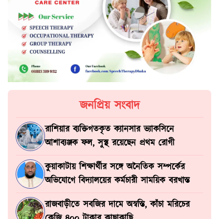
জনপ্রিয় সংবাদ
রাশিয়ার ব্যক্তিগতকৃত ক্যানসার ভ্যাকসিনে
আশাব্যঞ্জক ফল, সুস্থ রয়েছেন প্রথম রোগী
কুয়াকাটায় শিক্ষার্থীর সঙ্গে অনৈতিক সম্পর্কের
অভিযোগে বিদ্যালয়ের কর্মচারী সাময়িক বরখাস্ত
রাজবাড়ীতে সবজির দামে অস্বস্তি, কাঁচা মরিচের
কেজি ৪০০ টাকার কাছাকাছি