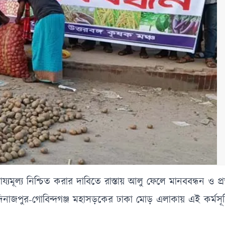
যমূল্য নিশ্চিত করার দাবিতে রাস্তায় আলু ফেলে মানববন্ধন ও প্
নাজপুর-গোবিন্দগঞ্জ মহাসড়কের ঢাকা মোড় এলাকায় এই কর্মসূচি