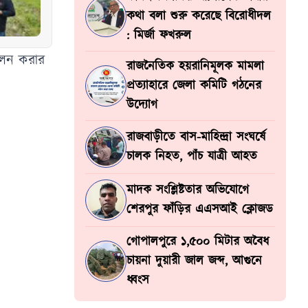
কথা বলা শুরু করেছে বিরোধীদল
: মির্জা ফখরুল
দোলন করার
রাজনৈতিক হয়রানিমূলক মামলা
প্রত্যাহারে জেলা কমিটি গঠনের
উদ্যোগ
রাজবাড়ীতে বাস-মাহিন্দ্রা সংঘর্ষে
চালক নিহত, পাঁচ যাত্রী আহত
মাদক সংশ্লিষ্টতার অভিযোগে
শেরপুর ফাঁড়ির এএসআই ক্লোজড
গোপালপুরে ১,৫০০ মিটার অবৈধ
চায়না দুয়ারী জাল জব্দ, আগুনে
ধ্বংস