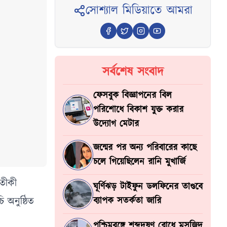
সোশ্যাল মিডিয়াতে আমরা
সর্বশেষ সংবাদ
ফেসবুক বিজ্ঞাপনের বিল
পরিশোধে বিকাশ যুক্ত করার
উদ্যোগ মেটার
জন্মের পর অন্য পরিবারের কাছে
চলে গিয়েছিলেন রানি মুখার্জি
রতীকী
ঘূর্ণিঝড় টাইফুন ডলফিনের তাণ্ডবে
 অনুষ্ঠিত
ব্যাপক সতর্কতা জারি
পশ্চিমবঙ্গে শব্দদূষণ রোধে মসজিদ