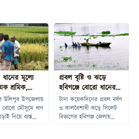
ধানের মূল্যে
প্রবল বৃষ্টি ও ঝড়ে
ক শ্রমিক,
হবিগঞ্জে বোরো ধানের
ে বিপাকে কৃষক
বিপর্যয়
মের উলিপুর উপজেলায়
টানা কয়েকদিনের প্রবল বর্ষণ
ি বোরো মৌসুমে ধান
ও কালবৈশাখী ঝড়ে সিলেট
ড়াই নিয়ে ব্যস্ত
বিভাগের হবিগঞ্জ জেলায়
 করছেন কৃষকরা।
বোরো ধানের ব্যাপক ক্ষতি
 আবহাওয়া, শ্রমিক
হয়েছে। জেলার বিভিন্ন হাওর