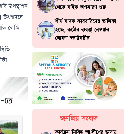
দাবি উপস্থাপন
থেকে মাইক অপসারণ শুরু
লু উৎপাদনে
শীর্ষ মাদক কারবারিদের তালিকা
্রতি কেজি
হচ্ছে, কঠোর ব্যবস্থা নেওয়ার
ঘোষণা স্বরাষ্ট্রমন্ত্রীর
্থিতি
ীকী
জনপ্রিয় সংবাদ
কার্যক্রম নিষিদ্ধ আ.লীগের ভাষায়