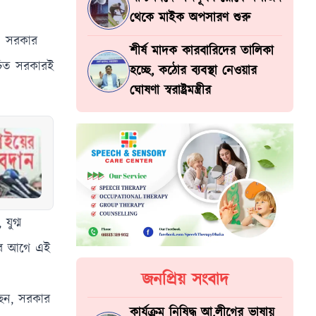
থেকে মাইক অপসারণ শুরু
ে। সরকার
শীর্ষ মাদক কারবারিদের তালিকা
াচিত সরকারই
হচ্ছে, কঠোর ব্যবস্থা নেওয়ার
ঘোষণা স্বরাষ্ট্রমন্ত্রীর
যুগ্ম
ানের আগে এই
জনপ্রিয় সংবাদ
ছেন, সরকার
কার্যক্রম নিষিদ্ধ আ.লীগের ভাষায়