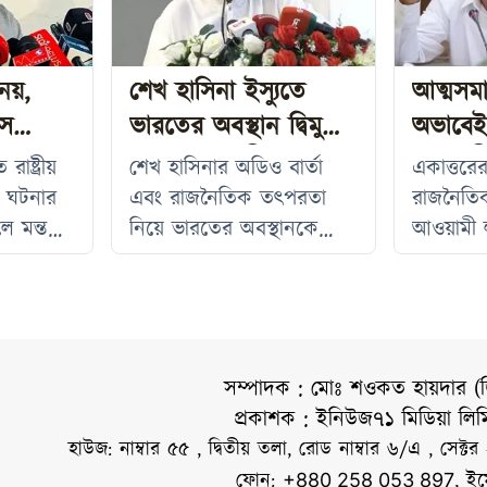
 নয়,
শেখ হাসিনা ইস্যুতে
আত্মসম
াস
ভারতের অবস্থান দ্বিমুখী
অভাবে
ইসলাম
বললেন রিজভী
আওয়ামী
রাষ্ট্রীয়
শেখ হাসিনার অডিও বার্তা
একাত্তরের ম
আসিফ 
া ঘটনার
এবং রাজনৈতিক তৎপরতা
রাজনৈতিক
ে মন্তব্য
নিয়ে ভারতের অবস্থানকে
আওয়ামী 
গরিক
‘দ্বিমুখী আচরণ’ বলে মন্তব্য
জনরোষের ম
আহ্বায়ক ও
করেছেন বিএনপির সিনিয়র
হলো, সে
হুইপ
যুগ্ম মহাসচিব ও প্রধানমন্ত্রীর
দায় দলট
ি বলেন,
উপদেষ্টা রুহুল কবির রিজভী।
মন্তব্য 
তিনি বলেন, সাম্প্রতিক সময়ে
অন্তর্বর্
সম্পাদক : মোঃ শওকত হায়দার (
য়োজন
ভারত থেকে শেখ হাসিনার
উপদেষ্ট
প্রকাশক : ইনিউজ৭১ মিডিয়া লি
সব
বিভিন্ন অডিও বার্তা প্রচার এবং
বুধবার (
হাউজ: নাম্বার ৫৫ , দ্বিতীয় তলা, রোড নাম্বার ৬/এ , সেক্টর
জনগণ
দেশটির বিভিন্ন অনুষ্ঠানে তার
ভেরিফায়
ফোন:
, ই
+880 258 053 897