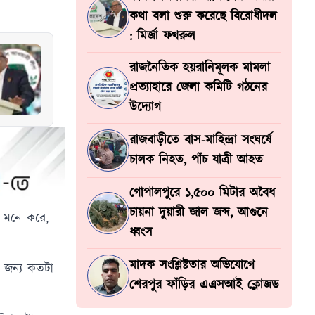
কথা বলা শুরু করেছে বিরোধীদল
: মির্জা ফখরুল
রাজনৈতিক হয়রানিমূলক মামলা
প্রত্যাহারে জেলা কমিটি গঠনের
উদ্যোগ
রাজবাড়ীতে বাস-মাহিন্দ্রা সংঘর্ষে
চালক নিহত, পাঁচ যাত্রী আহত
গোপালপুরে ১,৫০০ মিটার অবৈধ
চায়না দুয়ারী জাল জব্দ, আগুনে
পি মনে করে,
ধ্বংস
মাদক সংশ্লিষ্টতার অভিযোগে
র জন্য কতটা
শেরপুর ফাঁড়ির এএসআই ক্লোজড