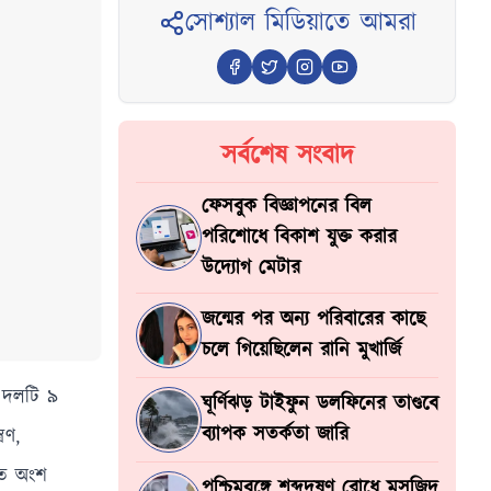
সোশ্যাল মিডিয়াতে আমরা
সর্বশেষ সংবাদ
ফেসবুক বিজ্ঞাপনের বিল
পরিশোধে বিকাশ যুক্ত করার
উদ্যোগ মেটার
জন্মের পর অন্য পরিবারের কাছে
চলে গিয়েছিলেন রানি মুখার্জি
ত দলটি ৯
ঘূর্ণিঝড় টাইফুন ডলফিনের তাণ্ডবে
ব্যাপক সতর্কতা জারি
রণ,
িতে অংশ
পশ্চিমবঙ্গে শব্দদূষণ রোধে মসজিদ