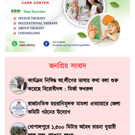
জনপ্রিয় সংবাদ
কার্যক্রম নিষিদ্ধ আ.লীগের ভাষায় কথা বলা শুরু
করেছে বিরোধীদল : মির্জা ফখরুল
রাজনৈতিক হয়রানিমূলক মামলা প্রত্যাহারে জেলা
কমিটি গঠনের উদ্যোগ
গোপালপুরে ১,৫০০ মিটার অবৈধ চায়না দুয়ারী