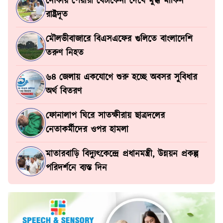
নৌকায় পেয়ারা বেচাকেনা দেখে মুগ্ধ মার্কিন
রাষ্ট্রদূত
মৌলভীবাজারে বিএসএফের গুলিতে বাংলাদেশি
তরুণ নিহত
৬৪ জেলায় একযোগে শুরু হচ্ছে অবসর সুবিধার
অর্থ বিতরণ
ফোনালাপ ঘিরে সাতক্ষীরায় ছাত্রদলের
নেতাকর্মীদের ওপর হামলা
মাতারবাড়ি বিদ্যুৎকেন্দ্রে প্রধানমন্ত্রী, উন্নয়ন প্রকল্প
পরিদর্শনে ব্যস্ত দিন