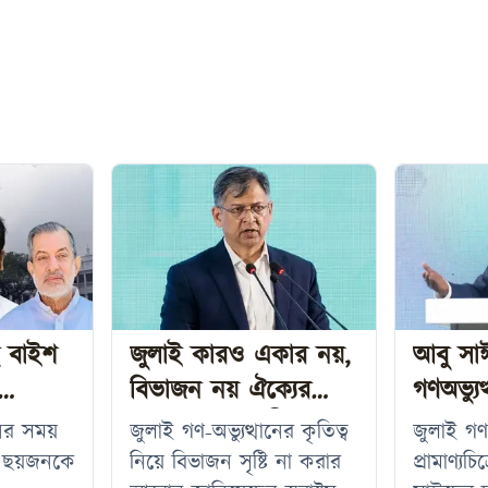
হ বাইশ
জুলাই কারও একার নয়,
আবু সা
বিভাজন নয় ঐক্যের
গণঅভ্যুত
শুরু
আহ্বান স্বরাষ্ট্রমন্ত্রীর
ডকুমেন্ট
নের সময়
জুলাই গণ-অভ্যুত্থানের কৃতিত্ব
জুলাই গণ-
রাষ্ট্রপতি
সহ ছয়জনকে
নিয়ে বিভাজন সৃষ্টি না করার
প্রামাণ্যচ