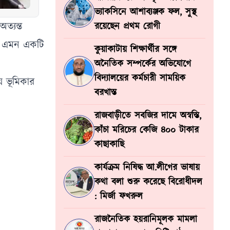
ভ্যাকসিনে আশাব্যঞ্জক ফল, সুস্থ
ত্যন্ত
রয়েছেন প্রথম রোগী
ন, এমন একটি
কুয়াকাটায় শিক্ষার্থীর সঙ্গে
অনৈতিক সম্পর্কের অভিযোগে
বিদ্যালয়ের কর্মচারী সাময়িক
য় ভূমিকার
বরখাস্ত
রাজবাড়ীতে সবজির দামে অস্বস্তি,
কাঁচা মরিচের কেজি ৪০০ টাকার
কাছাকাছি
কার্যক্রম নিষিদ্ধ আ.লীগের ভাষায়
কথা বলা শুরু করেছে বিরোধীদল
: মির্জা ফখরুল
রাজনৈতিক হয়রানিমূলক মামলা