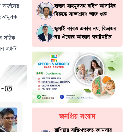
রি অর্জনের
হাছান মাহমুদসহ বাইশ আসামির
বিরুদ্ধে সাক্ষ্যগ্রহণ আজ শুরু
্যতামূলক
জুলাই কারও একার নয়, বিভাজন
নয় ঐক্যের আহ্বান স্বরাষ্ট্রমন্ত্রীর
ের সঠিক
্র্যান্ট’
জনপ্রিয় সংবাদ
রাশিয়ার ব্যক্তিগতকৃত ক্যানসার