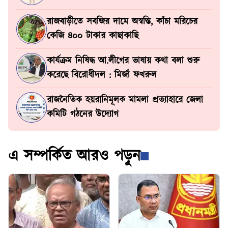
রাজবাড়ীতে সবজির দামে অস্বস্তি, কাঁচা মরিচের
কেজি ৪০০ টাকার কাছাকাছি
কার্যক্রম নিষিদ্ধ আ.লীগের ভাষায় কথা বলা শুরু
করেছে বিরোধীদল : মির্জা ফখরুল
রাজনৈতিক হয়রানিমূলক মামলা প্রত্যাহারে জেলা
কমিটি গঠনের উদ্যোগ
এ সম্পর্কিত আরও পড়ুন