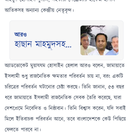
মাহমুদ হোসাইন দুলাল, সহকারী সেক্রেটারি হাফেজ হাসান
আতিকসহ অন্যান্য কেন্দ্রীয় নেতৃবৃন্দ।
আরও
হাছান মাহমুদসহ
বাইশ আসামির
বিরুদ্ধে সাক্ষ্যগ্রহণ
অ্যাডভোকেট মুয়াযযম হোসাইন হেলাল আরও বলেন, জামায়াতে
আজ শুরু
ইসলামী শুধু রাজনৈতিক ক্ষমতার পরিবর্তন চায় না, বরং একটি
চরিত্রের পরিবর্তন ঘটানোর চেষ্টা করছে। তিনি জানান, ৫৩ বছর
ধরে জামায়াতে ইসলামী রাজনৈতিক সেবক তৈরি করেছে, যারা
দেশপ্রেমে নিবেদিত ও নিষ্ঠাবান। তিনি বিশ্বাস করেন, যদি সবাই
মিলে ইতিবাচক পরিবর্তন আনে, তবে বাংলাদেশকে কেউ পিছিয়ে
ফেলতে পারবে না।