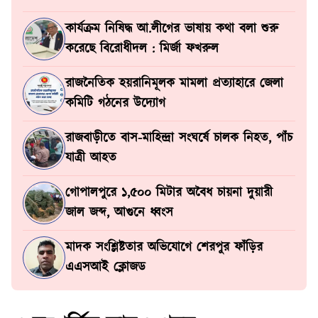
কার্যক্রম নিষিদ্ধ আ.লীগের ভাষায় কথা বলা শুরু
করেছে বিরোধীদল : মির্জা ফখরুল
রাজনৈতিক হয়রানিমূলক মামলা প্রত্যাহারে জেলা
কমিটি গঠনের উদ্যোগ
রাজবাড়ীতে বাস-মাহিন্দ্রা সংঘর্ষে চালক নিহত, পাঁচ
যাত্রী আহত
গোপালপুরে ১,৫০০ মিটার অবৈধ চায়না দুয়ারী
জাল জব্দ, আগুনে ধ্বংস
মাদক সংশ্লিষ্টতার অভিযোগে শেরপুর ফাঁড়ির
এএসআই ক্লোজড