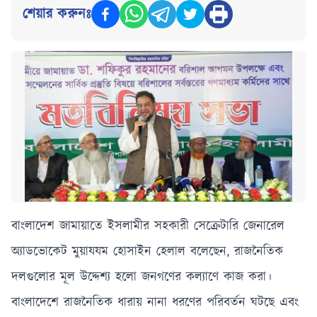
শেয়ার করুনঃ
বাংলাদেশ জামায়াতে ইসলামীর সহকারী সেক্রেটারি জেনারেল
অ্যাডভোকেট মুয়াযযম হোসাইন হেলাল বলেছেন, রাজনৈতিক
দলগুলোর মূল উদ্দেশ্য হলো জনগণের কল্যাণে কাজ করা।
বাংলাদেশে রাজনৈতিক ধারায় নানা ধরণের পরিবর্তন ঘটছে এবং