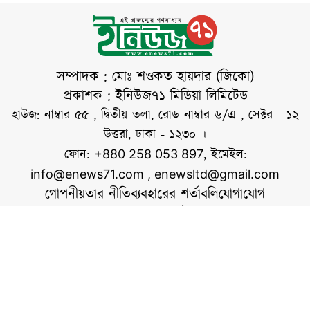
তার বক্তব্য ভারতের
অবস্থান নিয়ে নানা
প্রশ্নের জন্ম দিয়েছে।
বুধবার সকালে
সম্পাদক : মোঃ শওকত হায়দার (জিকো)
রাজধানীর গুলশানে
প্রকাশক : ইনিউজ৭১ মিডিয়া লিমিটেড
গ্যালারি হামিদুজ্জামান ও
হাউজ: নাম্বার ৫৫ , দ্বিতীয় তলা, রোড নাম্বার ৬/এ , সেক্টর - ১২
বাংলাদেশ ফটো
উত্তরা, ঢাকা - ১২৩০ ।
জার্নালিস্ট
ফোন:
, ইমেইল:
+880 258 053 897
অ্যাসোসিয়েশনের
info@enews71.com
,
enewsltd@gmail.com
গোপনীয়তার নীতি
ব্যবহারের শর্তাবলি
যোগাযোগ
আমাদের সম্পর্কে
আমরা
সোশ্যাল মিডিয়াতে আমরা