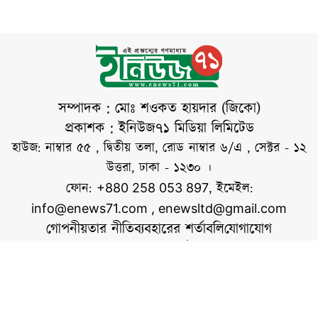
সমস্যায় পড়েছেন।
স্থানীয় ও উদ্যান
ভ্রমণকারীরা জানান,
পূর্বে উদ্যানের
প্রবেশদ্বারের কাছাকাছি
গাড়ি পার্কিং করার
সম্পাদক : মোঃ শওকত হায়দার (জিকো)
ব্যবস্থা থাকলেও কোন
প্রকাশক : ইনিউজ৭১ মিডিয়া লিমিটেড
প্রকার পূর্ব ঘোষণা
হাউজ: নাম্বার ৫৫ , দ্বিতীয় তলা, রোড নাম্বার ৬/এ , সেক্টর - ১২
ছাড়াই সম্প্রতি তা
উত্তরা, ঢাকা - ১২৩০ ।
বাতিল করা হয়েছে।
ফোন:
, ইমেইল:
+880 258 053 897
ফলে দূর-দূরান্ত থেকে
info@enews71.com
,
enewsltd@gmail.com
আসা
গোপনীয়তার নীতি
ব্যবহারের শর্তাবলি
যোগাযোগ
আমাদের সম্পর্কে
আমরা
সোশ্যাল মিডিয়াতে আমরা