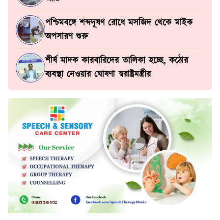
পশ্চিমবঙ্গে শব্দদূষণ রোধে মসজিদ থেকে মাইক
অপসারণ শুরু
শীর্ষ মাদক কারবারিদের তালিকা হচ্ছে, কঠোর
ব্যবস্থা নেওয়ার ঘোষণা স্বরাষ্ট্রমন্ত্রীর