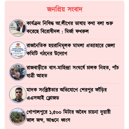
জনপ্রিয় সংবাদ
কার্যক্রম নিষিদ্ধ আ.লীগের ভাষায় কথা বলা শুরু
করেছে বিরোধীদল : মির্জা ফখরুল
রাজনৈতিক হয়রানিমূলক মামলা প্রত্যাহারে জেলা
কমিটি গঠনের উদ্যোগ
রাজবাড়ীতে বাস-মাহিন্দ্রা সংঘর্ষে চালক নিহত, পাঁচ
যাত্রী আহত
মাদক সংশ্লিষ্টতার অভিযোগে শেরপুর ফাঁড়ির
এএসআই ক্লোজড
গোপালপুরে ১,৫০০ মিটার অবৈধ চায়না দুয়ারী
জাল জব্দ, আগুনে ধ্বংস