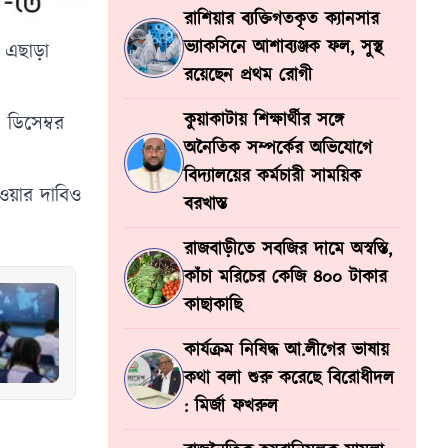
রাশিয়ার ব্যক্তিগতকৃত ক্যানসার
ভ্যাকসিনে আশাব্যঞ্জক ফল, সুস্থ
। এছাড়া
রয়েছেন প্রথম রোগী
কুয়াকাটায় শিক্ষার্থীর সঙ্গে
 ডিসেম্বর
অনৈতিক সম্পর্কের অভিযোগে
বিদ্যালয়ের কর্মচারী সাময়িক
েওয়ার দাবিও
বরখাস্ত
রাজবাড়ীতে সবজির দামে অস্বস্তি,
কাঁচা মরিচের কেজি ৪০০ টাকার
কাছাকাছি
কার্যক্রম নিষিদ্ধ আ.লীগের ভাষায়
কথা বলা শুরু করেছে বিরোধীদল
: মির্জা ফখরুল