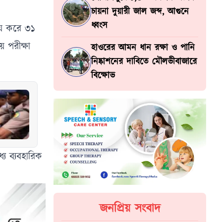
চায়না দুয়ারী জাল জব্দ, আগুনে
ধ্বংস
ন্বয় করে ৩১
য় পরীক্ষা
হাওরের আমন ধান রক্ষা ও পানি
নিষ্কাশনের দাবিতে মৌলভীবাজারে
বিক্ষোভ
যে ব্যবহারিক
জনপ্রিয় সংবাদ