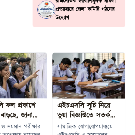
রাজনৈতিক হয়রানিমূলক মামলা
প্রত্যাহারে জেলা কমিটি গঠনের
উদ্যোগ
 ফল প্রকাশে
এইচএসসি সূচি নিয়ে
 বাড়ছে, জানা
ভুয়া বিজ্ঞপ্তিতে সতর্ক
াব্য তারিখ
করল আন্তঃশিক্ষা বোর্ড
ও সমমান পরীক্ষার
সামাজিক যোগাযোগমাধ্যমে