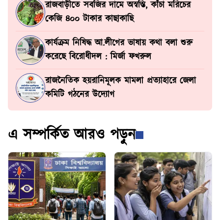
রাজবাড়ীতে সবজির দামে অস্বস্তি, কাঁচা মরিচের
কেজি ৪০০ টাকার কাছাকাছি
কার্যক্রম নিষিদ্ধ আ.লীগের ভাষায় কথা বলা শুরু
করেছে বিরোধীদল : মির্জা ফখরুল
রাজনৈতিক হয়রানিমূলক মামলা প্রত্যাহারে জেলা
কমিটি গঠনের উদ্যোগ
এ সম্পর্কিত আরও পড়ুন