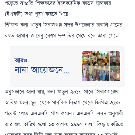
পড়েছে সম্প্রতি শিক্ষকদের ইলেকট্রনিক ফান্ডস ট্রান্সফার
(ইএফটি) তথ্য পূরণ করতে গিয়ে।
শিক্ষিক কনা খাতুন সিরাজগঞ্জ সদর উপজেলার চাকলি গ্রামের
বখত জামান ও রেনু বেগম দম্পতির মেয়ে বলে জানা গেছে।
আরও
নানা আয়োজনে
সারাদেশে পালিত
হলো জুলাই
অনুসন্ধানে জানা যায়, কনা খাতুন ২০১০ সালে সিরাজগঞ্জের
গণঅভ্যুত্থান দিবস
আরিয়া মহন স্কুল থেকে মানবিক বিভাগ থেকে জিপিএ-৩.৬৯
পয়েন্ট পেয়ে এসএসসি পাশ করেন। এসএসসি সনদ অনুযায়ী
তার জন্ম তারিখ হলো ১৩ আগস্ট ১৯৯৫ সাল। কিন্তু চাকরিতে