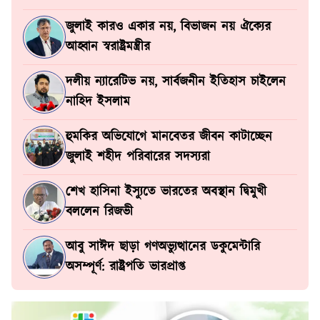
জুলাই কারও একার নয়, বিভাজন নয় ঐক্যের
আহ্বান স্বরাষ্ট্রমন্ত্রীর
দলীয় ন্যারেটিভ নয়, সার্বজনীন ইতিহাস চাইলেন
নাহিদ ইসলাম
হুমকির অভিযোগে মানবেতর জীবন কাটাচ্ছেন
জুলাই শহীদ পরিবারের সদস্যরা
শেখ হাসিনা ইস্যুতে ভারতের অবস্থান দ্বিমুখী
বললেন রিজভী
আবু সাঈদ ছাড়া গণঅভ্যুত্থানের ডকুমেন্টারি
অসম্পূর্ণ: রাষ্ট্রপতি ভারপ্রাপ্ত