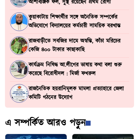
আশাব্যঞ্জক ফল, সুস্থ রয়েছেন প্রথম রোগী
কুয়াকাটায় শিক্ষার্থীর সঙ্গে অনৈতিক সম্পর্কের
অভিযোগে বিদ্যালয়ের কর্মচারী সাময়িক বরখাস্ত
রাজবাড়ীতে সবজির দামে অস্বস্তি, কাঁচা মরিচের
কেজি ৪০০ টাকার কাছাকাছি
কার্যক্রম নিষিদ্ধ আ.লীগের ভাষায় কথা বলা শুরু
করেছে বিরোধীদল : মির্জা ফখরুল
রাজনৈতিক হয়রানিমূলক মামলা প্রত্যাহারে জেলা
কমিটি গঠনের উদ্যোগ
এ সম্পর্কিত আরও পড়ুন