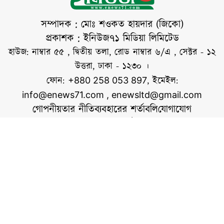
লিওনেল মেসির নেতৃত্বে
আর্জেন্টিনা
সম্পাদক : মোঃ শওকত হায়দার (জিকো)
টুর্নামেন্টজুড়ে প্রতিটি
প্রকাশক : ইনিউজ৭১ মিডিয়া লিমিটেড
কঠিন পরীক্ষায়
হাউজ: নাম্বার ৫৫ , দ্বিতীয় তলা, রোড নাম্বার ৬/এ , সেক্টর - ১২
নিজেদের মানসিক
উত্তরা, ঢাকা - ১২৩০ ।
দৃঢ়তার পরিচয় দিয়েছে।
ফোন:
, ইমেইল:
+880 258 053 897
নকআউট পর্বে
info@enews71.com
,
enewsltd@gmail.com
একাধিক কঠিন ম্যাচ
গোপনীয়তার নীতি
ব্যবহারের শর্তাবলি
যোগাযোগ
জিতে ফাইনালে
আমাদের সম্পর্কে
আমরা
পৌঁছেছে তারা।
সোশ্যাল মিডিয়াতে আমরা
স্বত্ব © ইনিউজ৭১.কম
ওয়েবসাইটের কোনো লেখা, ছবি, ভিডিও অনুমতি ছাড়া ব্যবহার