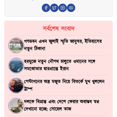
সর্বশেষ সংবাদ
গণভবন এখন জুলাই স্মৃতি জাদুঘর, ইতিহাসের
নতুন ঠিকানা
হরমুজে নতুন নৌপথ চালুতে ওমানের সঙ্গে
সমঝোতার দ্বারপ্রান্তে ইরান
পেন্টাগনের অস্ত্র মজুত নিয়ে বিতর্কে মুখ খুললেন
ট্রাম্প
দলকে বিভ্রান্ত এবং দেশে ফেরার অবাস্তব স্বপ্ন
দেখানো হচ্ছে: সোহেল তাজ