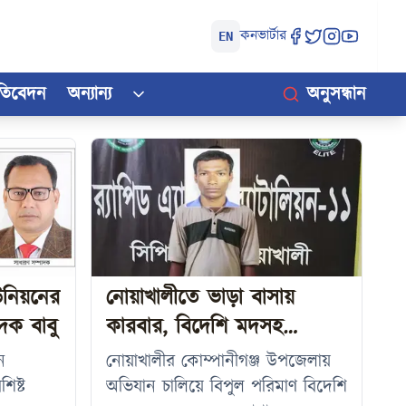
কনভার্টার
EN
রতিবেদন
অন্যান্য
অনুসন্ধান
নিয়নের
নোয়াখালীতে ভাড়া বাসায়
দক বাবু
কারবার, বিদেশি মদসহ
গ্রেপ্তার-১
ন
নোয়াখালীর কোম্পানীগঞ্জ উপজেলায়
িষ্ট
অভিযান চালিয়ে বিপুল পরিমাণ বিদেশি