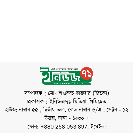
এবং তা যথাযথভাবে
পক্ষ থেকে জানানো
অশোভন আচরণ
আদায়ের বিষয়ে
হয়েছে, আরবাঈন
মানুষের মনে কষ্ট
বিশেষভাবে গুরুত্বারোপ
উপলক্ষে ইমাম
আসে।সৃষ্টির শ্রেষ্ঠ
করা হয়েছে। প্রাপ্তবয়স্ক,
হুসাইনের আত্মত্যাগ,
সুস্থ ও স্থায়ীভাবে
ন্যায়বিচার, ধৈর্য ও
বসবাসকারী মুসলিম
মানবিক
পুরুষদের জন্য জুমার
নামাজ ফরজ। এই
নামাজ শুধু একটি
ইবাদত নয়, বরং
মুসলিম সমাজে ঐক্য,
ভ্রাতৃত্ব ও পারস্পরিক
সম্পাদক : মোঃ শওকত হায়দার (জিকো)
সম্প্রীতি বৃদ্ধিরও
প্রকাশক : ইনিউজ৭১ মিডিয়া লিমিটেড
গুরুত্বপূর্ণ মাধ্যম। পবিত্র
হাউজ: নাম্বার ৫৫ , দ্বিতীয় তলা, রোড নাম্বার ৬/এ , সেক্টর - ১২
কোরআনের সূরা আল-
উত্তরা, ঢাকা - ১২৩০ ।
জুমুআয় আল্লাহ তাআলা
ফোন:
, ইমেইল:
+880 258 053 897