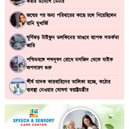
করার উদ্যোগ মেটার
জন্মের পর অন্য পরিবারের কাছে চলে গিয়েছিলেন
রানি মুখার্জি
ঘূর্ণিঝড় টাইফুন ডলফিনের তাণ্ডবে ব্যাপক সতর্কতা
জারি
পশ্চিমবঙ্গে শব্দদূষণ রোধে মসজিদ থেকে মাইক
অপসারণ শুরু
শীর্ষ মাদক কারবারিদের তালিকা হচ্ছে, কঠোর
ব্যবস্থা নেওয়ার ঘোষণা স্বরাষ্ট্রমন্ত্রীর