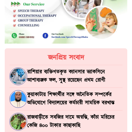
জনপ্রিয় সংবাদ
রাশিয়ার ব্যক্তিগতকৃত ক্যানসার ভ্যাকসিনে
আশাব্যঞ্জক ফল, সুস্থ রয়েছেন প্রথম রোগী
কুয়াকাটায় শিক্ষার্থীর সঙ্গে অনৈতিক সম্পর্কের
অভিযোগে বিদ্যালয়ের কর্মচারী সাময়িক বরখাস্ত
রাজবাড়ীতে সবজির দামে অস্বস্তি, কাঁচা মরিচের
কেজি ৪০০ টাকার কাছাকাছি