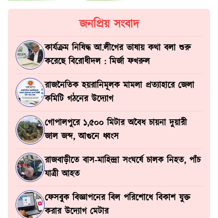
জনপ্রিয় সংবাদ
কার্যক্রম নিষিদ্ধ আ.লীগের ভাষায় কথা বলা শুরু
করেছে বিরোধীদল : মির্জা ফখরুল
রাজনৈতিক হয়রানিমূলক মামলা প্রত্যাহারে জেলা
কমিটি গঠনের উদ্যোগ
গোপালপুরে ১,৫০০ মিটার অবৈধ চায়না দুয়ারী
জাল জব্দ, আগুনে ধ্বংস
রাজবাড়ীতে বাস-মাহিন্দ্রা সংঘর্ষে চালক নিহত, পাঁচ
যাত্রী আহত
ফেসবুক বিজ্ঞাপনের বিল পরিশোধে বিকাশ যুক্ত
করার উদ্যোগ মেটার