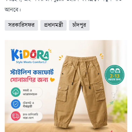
আনবে।
সরকারিসফর
প্রধানমন্ত্রী
চাঁদপুর