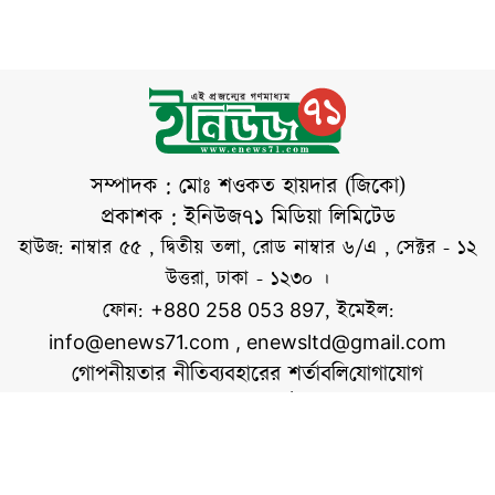
১০টার দিকে মাতারবাড়ি
কোনো বক্তব্যকে ভারত
সবাইকে সতর্ক থাকার
গভীর সমুদ্রবন্দর, কয়লা
সমর্থন
আহ্বান জানিয়েছেন
বিদ্যুৎ প্রকল্প এবং
তিনি। শনিবার ডক্টরস
মহেশখালী
অ্যাসোসিয়েশন অব
বাংলাদেশের (ড্যাব)
৩৭তম প্রতিষ্ঠাবার্ষিকী
সম্পাদক : মোঃ শওকত হায়দার (জিকো)
উপলক্ষে জাতীয়
প্রকাশক : ইনিউজ৭১ মিডিয়া লিমিটেড
সংসদের এলডি হলে
হাউজ: নাম্বার ৫৫ , দ্বিতীয় তলা, রোড নাম্বার ৬/এ , সেক্টর - ১২
আয়োজিত চিকিৎসক
উত্তরা, ঢাকা - ১২৩০ ।
সমাবেশে প্রধান
ফোন:
, ইমেইল:
+880 258 053 897
অতিথির বক্তব্যে
info@enews71.com
,
enewsltd@gmail.com
প্রধানমন্ত্রী এসব কথা
গোপনীয়তার নীতি
ব্যবহারের শর্তাবলি
যোগাযোগ
আমাদের সম্পর্কে
আমরা
সোশ্যাল মিডিয়াতে আমরা