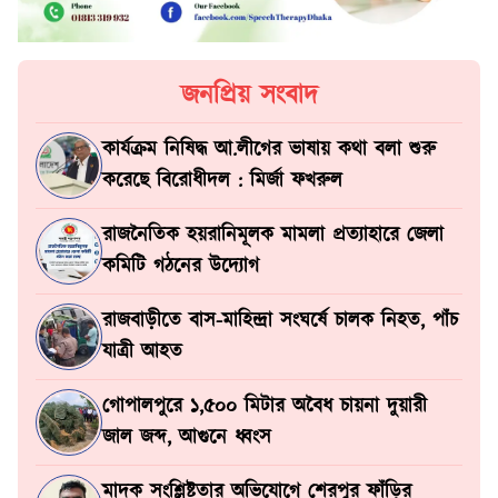
জনপ্রিয় সংবাদ
কার্যক্রম নিষিদ্ধ আ.লীগের ভাষায় কথা বলা শুরু
করেছে বিরোধীদল : মির্জা ফখরুল
রাজনৈতিক হয়রানিমূলক মামলা প্রত্যাহারে জেলা
কমিটি গঠনের উদ্যোগ
রাজবাড়ীতে বাস-মাহিন্দ্রা সংঘর্ষে চালক নিহত, পাঁচ
যাত্রী আহত
গোপালপুরে ১,৫০০ মিটার অবৈধ চায়না দুয়ারী
জাল জব্দ, আগুনে ধ্বংস
মাদক সংশ্লিষ্টতার অভিযোগে শেরপুর ফাঁড়ির