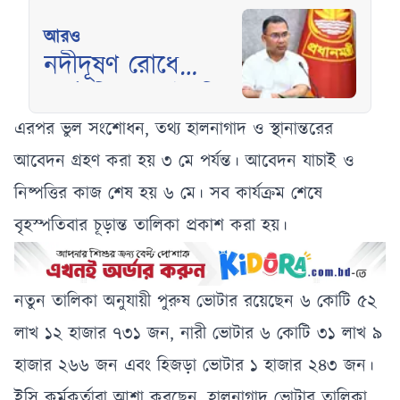
আরও
নদীদূষণ রোধে
কর্মপরিকল্পনা তৈরির
নির্দেশ প্রধানমন্ত্রীর
এরপর ভুল সংশোধন, তথ্য হালনাগাদ ও স্থানান্তরের
আবেদন গ্রহণ করা হয় ৩ মে পর্যন্ত। আবেদন যাচাই ও
নিষ্পত্তির কাজ শেষ হয় ৬ মে। সব কার্যক্রম শেষে
বৃহস্পতিবার চূড়ান্ত তালিকা প্রকাশ করা হয়।
নতুন তালিকা অনুযায়ী পুরুষ ভোটার রয়েছেন ৬ কোটি ৫২
লাখ ১২ হাজার ৭৩১ জন, নারী ভোটার ৬ কোটি ৩১ লাখ ৯
হাজার ২৬৬ জন এবং হিজড়া ভোটার ১ হাজার ২৪৩ জন।
ইসি কর্মকর্তারা আশা করছেন, হালনাগাদ ভোটার তালিকা