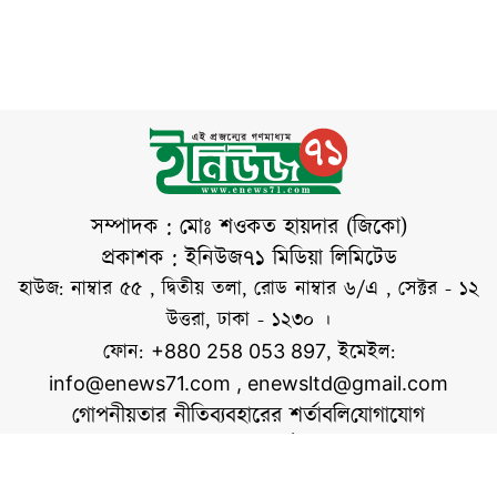
সংক্রান্ত সভা’ শেষে
মন্ত্রণালয়বিষয়ক
সাংবাদিকদের সঙ্গে
উপদেষ্টা অ্যাডভোকেট
রুহুল কবির রিজভী।
বৃহস্পতিবার (৬
আগস্ট) শহীদ রাষ্ট্রপতি
জিয়াউর রহমান ও
সাবেক প্রধানমন্ত্রী বেগম
খালেদা জিয়ার সমাধিতে
সম্পাদক : মোঃ শওকত হায়দার (জিকো)
শ্রদ্ধা নিবেদন শেষে
প্রকাশক : ইনিউজ৭১ মিডিয়া লিমিটেড
সাংবাদিকদের সঙ্গে
হাউজ: নাম্বার ৫৫ , দ্বিতীয় তলা, রোড নাম্বার ৬/এ , সেক্টর - ১২
আলাপকালে তিনি এ
উত্তরা, ঢাকা - ১২৩০ ।
কথা বলেন। রিজভী
ফোন:
, ইমেইল:
+880 258 053 897
বলেন, প্রধানমন্ত্রী
info@enews71.com
,
enewsltd@gmail.com
তারেক রহমান নির্বাচনী
গোপনীয়তার নীতি
ব্যবহারের শর্তাবলি
যোগাযোগ
অঙ্গীকার
আমাদের সম্পর্কে
আমরা