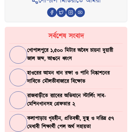
সোশ্যাল মিডিয়াতে আমরা
সর্বশেষ সংবাদ
গোপালপুরে ১,৫০০ মিটার অবৈধ চায়না দুয়ারী
জাল জব্দ, আগুনে ধ্বংস
হাওরের আমন ধান রক্ষা ও পানি নিষ্কাশনের
দাবিতে মৌলভীবাজারে বিক্ষোভ
রাজবাড়ীতে র‍্যাবের অভিযানে স্টার্লিং সাব-
মেশিনগানসহ গ্রেফতার ২
কলাপাড়ায় গৃহহীন, প্রতিবন্ধী, দুস্থ ও দরিদ্র ৫৭
মেধাবী শিক্ষার্থী পেল অর্থ সহায়তা