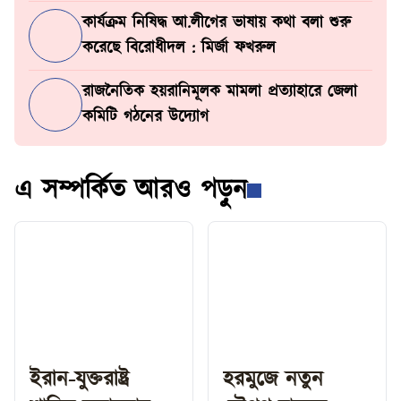
কার্যক্রম নিষিদ্ধ আ.লীগের ভাষায় কথা বলা শুরু
করেছে বিরোধীদল : মির্জা ফখরুল
রাজনৈতিক হয়রানিমূলক মামলা প্রত্যাহারে জেলা
কমিটি গঠনের উদ্যোগ
এ সম্পর্কিত আরও পড়ুন
ইরান-যুক্তরাষ্ট্র
হরমুজে নতুন