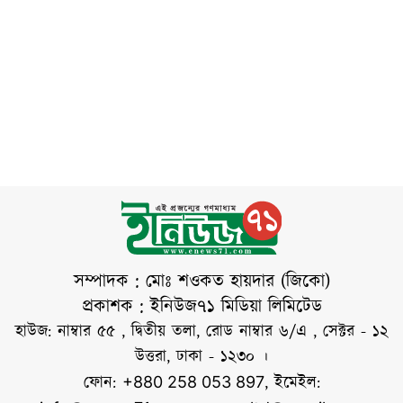
করেছে রয়টার্সসহ
কিছু ধরনের অস্ত্রের
আলোচনা
একাধিক আন্তর্জাতিক
বিশাল মজুত রয়েছে।
ইতিবাচকভাবে
সংবাদমাধ্যম। তবে এ
পাশাপাশি প্রয়োজন
এগোচ্ছে। তাঁর ভাষায়,
দাবি সরাসরি নাকচ
অনুযায়ী
তারা খুব ভালো
করেছে মার্কিন প্রতিরক্ষা
আলোচনা করছেন।
দপ্তর পেন্টাগন। তাদের
তবে ইরানি
ভাষ্য, প্রেসিডেন্ট
ডোনাল্ড ট্রাম্পের
নির্দেশে বিশ্বের
যেকোনো স্থানে সামরিক
অভিযান পরিচালনার
জন্য প্রয়োজনীয় সব
সম্পাদক : মোঃ শওকত হায়দার (জিকো)
সক্ষমতা এখনো
প্রকাশক : ইনিউজ৭১ মিডিয়া লিমিটেড
যুক্তরাষ্ট্রের রয়েছে।
হাউজ: নাম্বার ৫৫ , দ্বিতীয় তলা, রোড নাম্বার ৬/এ , সেক্টর - ১২
রয়টার্স তিনটি অবগত
উত্তরা, ঢাকা - ১২৩০ ।
সূত্রের বরাত দিয়ে
ফোন:
, ইমেইল:
+880 258 053 897