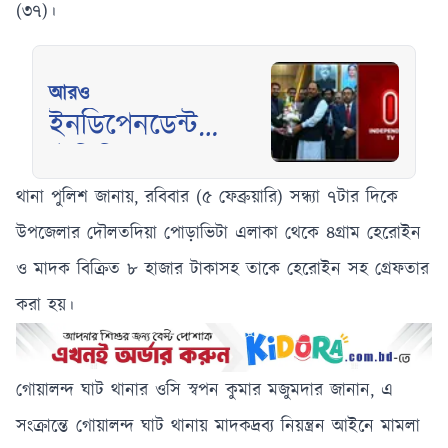
(৩৭)।
আরও
ইনডিপেনডেন্ট
টেলিভিশন দখলচেষ্টা
ব্যর্থ, স্বস্তিতে
থানা পুলিশ জানায়, রবিবার (৫ ফেব্রুয়ারি) সন্ধ্যা ৭টার দিকে
কর্মকর্তা-কর্মচারীরা
উপজেলার দৌলতদিয়া পোড়াভিটা এলাকা থেকে ৪গ্রাম হেরোইন
ও মাদক বিক্রিত ৮ হাজার টাকাসহ তাকে হেরোইন সহ গ্রেফতার
করা হয়।
গোয়ালন্দ ঘাট থানার ওসি স্বপন কুমার মজুমদার জানান, এ
সংক্রান্তে গোয়ালন্দ ঘাট থানায় মাদকদ্রব্য নিয়ন্ত্রন আইনে মামলা