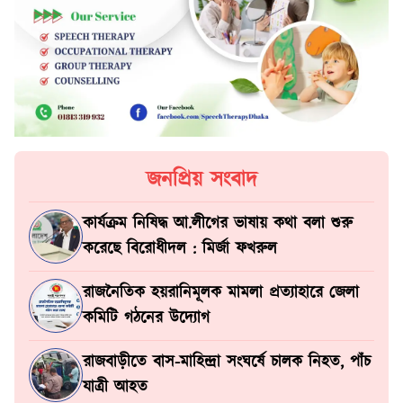
জনপ্রিয় সংবাদ
কার্যক্রম নিষিদ্ধ আ.লীগের ভাষায় কথা বলা শুরু
করেছে বিরোধীদল : মির্জা ফখরুল
রাজনৈতিক হয়রানিমূলক মামলা প্রত্যাহারে জেলা
কমিটি গঠনের উদ্যোগ
রাজবাড়ীতে বাস-মাহিন্দ্রা সংঘর্ষে চালক নিহত, পাঁচ
যাত্রী আহত