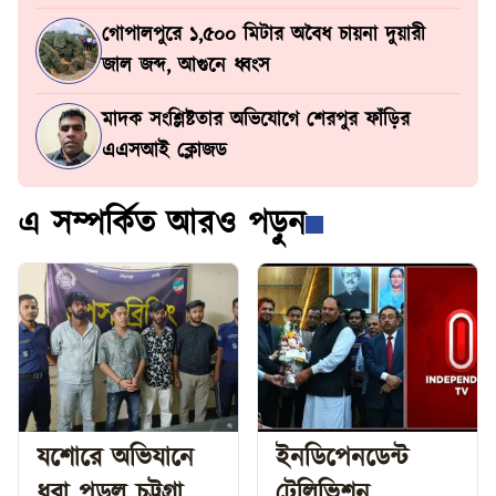
গোপালপুরে ১,৫০০ মিটার অবৈধ চায়না দুয়ারী
জাল জব্দ, আগুনে ধ্বংস
মাদক সংশ্লিষ্টতার অভিযোগে শেরপুর ফাঁড়ির
এএসআই ক্লোজড
এ সম্পর্কিত আরও পড়ুন
যশোরে অভিযানে
ইনডিপেনডেন্ট
ধরা পড়ল চট্টগ্রামের
টেলিভিশন