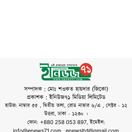
বিশ্লেষণ করে সংস্থাটি
উপপরিদর্শক এসআই
গ্রেপ্তার করেছে
জানায়, এসব ঘটনায়
আনিসুর রহমান এই
সেনাবাহিনী। শুক্রবার
অন্তত দুজন নিহত
তথ্য নিশ্চিত করেছেন।
(৩ অক্টোবর) রাতে
তিনি জানান, আটক
মিরপুর এলাকার একটি
স্থানে অভিযান চালিয়ে
তাদের আটক করা হয়।
শনিবার (৪ অক্টোবর)
সকালে তাদের কাফরুল
থানায় হস্তান্তরের
প্রক্রিয়া চলছে বলে
জানিয়েছে সংশ্লিষ্ট সূত্র।
সম্পাদক : মোঃ শওকত হায়দার (জিকো)
ঘটনাটি ঘটে শুক্রবার
প্রকাশক : ইনিউজ৭১ মিডিয়া লিমিটেড
সকাল ৭টার দিকে,
হাউজ: নাম্বার ৫৫ , দ্বিতীয় তলা, রোড নাম্বার ৬/এ , সেক্টর - ১২
যখন
উত্তরা, ঢাকা - ১২৩০ ।
ফোন:
, ইমেইল:
+880 258 053 897
info@enews71.com
,
enewsltd@gmail.com