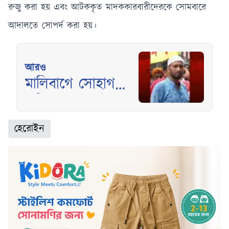
রুজু করা হয় এবং আটককৃত মাদককারবারীদেরকে সোমবারে
আদালতে সোপর্দ করা হয়।
আরও
মালিবাগে সোহাগ
পরিবহনের কাউন্টারে
হামলা, স্বেচ্ছাসেবক
হেরোইন
দল থেকে বহিষ্কার
বিল্লাল