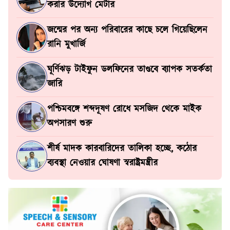
করার উদ্যোগ মেটার
জন্মের পর অন্য পরিবারের কাছে চলে গিয়েছিলেন
রানি মুখার্জি
ঘূর্ণিঝড় টাইফুন ডলফিনের তাণ্ডবে ব্যাপক সতর্কতা
জারি
পশ্চিমবঙ্গে শব্দদূষণ রোধে মসজিদ থেকে মাইক
অপসারণ শুরু
শীর্ষ মাদক কারবারিদের তালিকা হচ্ছে, কঠোর
ব্যবস্থা নেওয়ার ঘোষণা স্বরাষ্ট্রমন্ত্রীর