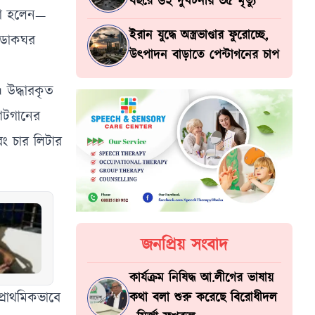
বছরে ৬২ দুর্ঘটনায় ৩৫ মৃত্যু
রা হলেন—
ইরান যুদ্ধে অস্ত্রভাণ্ডার ফুরোচ্ছে,
, ডাকঘর
উৎপাদন বাড়াতে পেন্টাগনের চাপ
। উদ্ধারকৃত
 শটগানের
বং চার লিটার
জনপ্রিয় সংবাদ
কার্যক্রম নিষিদ্ধ আ.লীগের ভাষায়
প্রাথমিকভাবে
কথা বলা শুরু করেছে বিরোধীদল