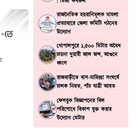
: মির্জা ফখরুল
রাজনৈতিক হয়রানিমূলক মামলা
প্রত্যাহারে জেলা কমিটি গঠনের
উদ্যোগ
গোপালপুরে ১,৫০০ মিটার অবৈধ
চায়না দুয়ারী জাল জব্দ, আগুনে
া
ধ্বংস
রাজবাড়ীতে বাস-মাহিন্দ্রা সংঘর্ষে
চালক নিহত, পাঁচ যাত্রী আহত
ফেসবুক বিজ্ঞাপনের বিল
পরিশোধে বিকাশ যুক্ত করার
উদ্যোগ মেটার