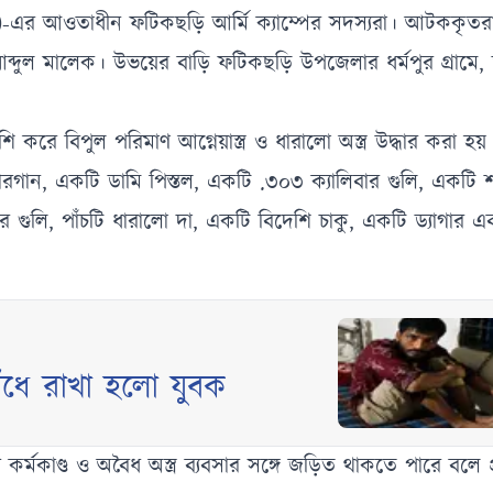
ন)-এর আওতাধীন ফটিকছড়ি আর্মি ক্যাম্পের সদস্যরা। আটককৃত
্দুল মালেক। উভয়ের বাড়ি ফটিকছড়ি উপজেলার ধর্মপুর গ্রামে
শি করে বিপুল পরিমাণ আগ্নেয়াস্ত্র ও ধারালো অস্ত্র উদ্ধার করা হয়
য়ারগান, একটি ডামি পিস্তল, একটি .৩০৩ ক্যালিবার গুলি, একটি
 গুলি, পাঁচটি ধারালো দা, একটি বিদেশি চাকু, একটি ড্যাগার এ
 বেঁধে রাখা হলো যুবক
ী কর্মকাণ্ড ও অবৈধ অস্ত্র ব্যবসার সঙ্গে জড়িত থাকতে পারে বলে 