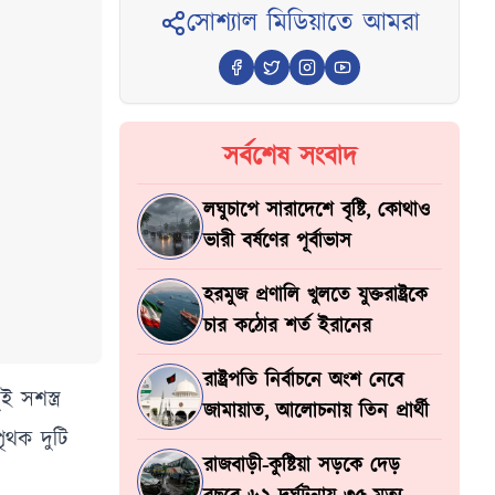
সোশ্যাল মিডিয়াতে আমরা
সর্বশেষ সংবাদ
লঘুচাপে সারাদেশে বৃষ্টি, কোথাও
ভারী বর্ষণের পূর্বাভাস
হরমুজ প্রণালি খুলতে যুক্তরাষ্ট্রকে
চার কঠোর শর্ত ইরানের
রাষ্ট্রপতি নির্বাচনে অংশ নেবে
 সশস্ত্র
জামায়াত, আলোচনায় তিন প্রার্থী
ৃথক দুটি
রাজবাড়ী-কুষ্টিয়া সড়কে দেড়