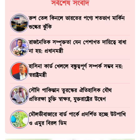
সর্বশেষ সংবাদ
রুশ তেল কিনলে ভারতের পণ্যে শতভাগ মার্কিন
শুল্কের ঝুঁকি
রাজনৈতিক সম্পৃক্ততা যেন পেশাগত দায়িত্বে বাধা
না হয়: প্রধানমন্ত্রী
হাসিনা কার্ড খেললে বন্ধুত্বপূর্ণ সম্পর্ক সম্ভব নয়:
স্বরাষ্ট্রমন্ত্রী
সৌদি পাকিস্তান তুরস্কের ঐতিহাসিক যৌথ
প্রতিরক্ষা চুক্তি স্বাক্ষর, যুক্তরাষ্ট্রের উদ্বেগ
মৌলভীবাজারে বার্ড পার্কে প্রদর্শিত হচ্ছে উটপাখি
ও এমুর বিরল ডিম