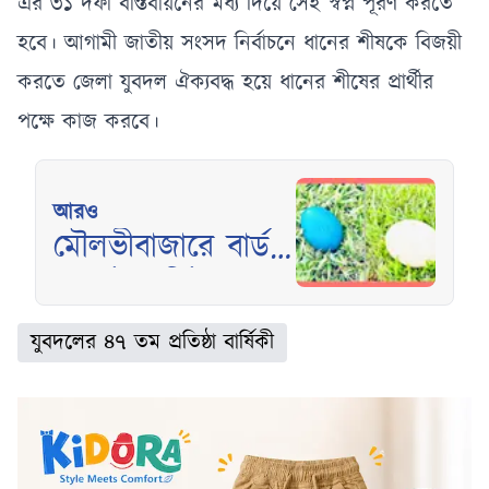
এর ৩১ দফা বাস্তবায়নের মধ্য দিয়ে সেই স্বপ্ন পূরণ করতে
হবে। আগামী জাতীয় সংসদ নির্বাচনে ধানের শীষকে বিজয়ী
করতে জেলা যুবদল ঐক্যবদ্ধ হয়ে ধানের শীষের প্রার্থীর
পক্ষে কাজ করবে।
আরও
মৌলভীবাজারে বার্ড
পার্কে প্রদর্শিত হচ্ছে
উটপাখি ও এমুর
যুবদলের ৪৭ তম প্রতিষ্ঠা বার্ষিকী
বিরল ডিম