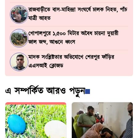
রাজবাড়ীতে বাস-মাহিন্দ্রা সংঘর্ষে চালক নিহত, পাঁচ
যাত্রী আহত
গোপালপুরে ১,৫০০ মিটার অবৈধ চায়না দুয়ারী
জাল জব্দ, আগুনে ধ্বংস
মাদক সংশ্লিষ্টতার অভিযোগে শেরপুর ফাঁড়ির
এএসআই ক্লোজড
এ সম্পর্কিত আরও পড়ুন