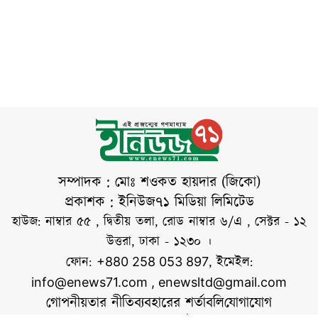
হাওরপাড়ের কৃষকরা।
চায়না দুয়ারী জাল
কৃষি ও কৃষক রক্ষা
ব্যবহার করে অবৈধভাবে
কমিটির আয়োজনে
মাছ
বৃহস্পতিবার (৬
আগস্ট) দুপুরে
মৌলভীবাজার
প্রেসক্লাবের সামনে
প্রতিবাদ সমাবেশ শেষে
বিক্ষোভ মিছিল সহকারে
জেলা প্রশাসক কার্যালয়
সম্পাদক : মোঃ শওকত হায়দার (জিকো)
প্রাঙ্গণে তারা অবস্থান
প্রকাশক : ইনিউজ৭১ মিডিয়া লিমিটেড
নেন। পরে জেলা
হাউজ: নাম্বার ৫৫ , দ্বিতীয় তলা, রোড নাম্বার ৬/এ , সেক্টর - ১২
প্রশাসক বরাবরে
উত্তরা, ঢাকা - ১২৩০ ।
স্মারকলিপি দেন।
ফোন:
, ইমেইল:
+880 258 053 897
সমাবেশে বক্তব্য দেন,
info@enews71.com
,
enewsltd@gmail.com
আ স ম ছালেহ
গোপনীয়তার নীতি
ব্যবহারের শর্তাবলি
যোগাযোগ