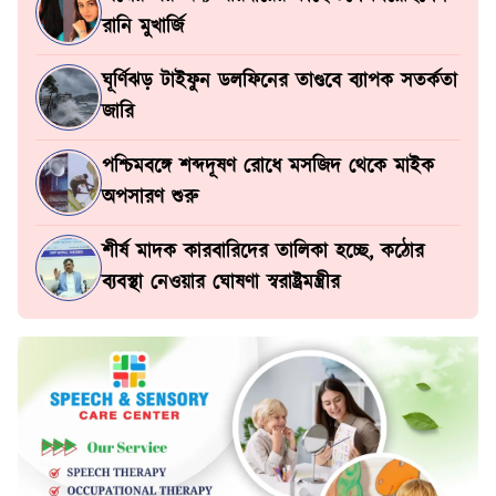
রানি মুখার্জি
ঘূর্ণিঝড় টাইফুন ডলফিনের তাণ্ডবে ব্যাপক সতর্কতা
জারি
পশ্চিমবঙ্গে শব্দদূষণ রোধে মসজিদ থেকে মাইক
অপসারণ শুরু
শীর্ষ মাদক কারবারিদের তালিকা হচ্ছে, কঠোর
ব্যবস্থা নেওয়ার ঘোষণা স্বরাষ্ট্রমন্ত্রীর