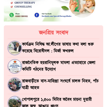
জনপ্রিয় সংবাদ
কার্যক্রম নিষিদ্ধ আ.লীগের ভাষায় কথা বলা শুরু
করেছে বিরোধীদল : মির্জা ফখরুল
রাজনৈতিক হয়রানিমূলক মামলা প্রত্যাহারে জেলা
কমিটি গঠনের উদ্যোগ
রাজবাড়ীতে বাস-মাহিন্দ্রা সংঘর্ষে চালক নিহত, পাঁচ
যাত্রী আহত
গোপালপুরে ১,৫০০ মিটার অবৈধ চায়না দুয়ারী
জাল জব্দ, আগুনে ধ্বংস