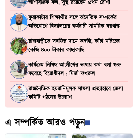
আশাব্যঞ্জক ফল, সুস্থ রয়েছেন প্রথম রোগী
কুয়াকাটায় শিক্ষার্থীর সঙ্গে অনৈতিক সম্পর্কের
অভিযোগে বিদ্যালয়ের কর্মচারী সাময়িক বরখাস্ত
রাজবাড়ীতে সবজির দামে অস্বস্তি, কাঁচা মরিচের
কেজি ৪০০ টাকার কাছাকাছি
কার্যক্রম নিষিদ্ধ আ.লীগের ভাষায় কথা বলা শুরু
করেছে বিরোধীদল : মির্জা ফখরুল
রাজনৈতিক হয়রানিমূলক মামলা প্রত্যাহারে জেলা
কমিটি গঠনের উদ্যোগ
এ সম্পর্কিত আরও পড়ুন