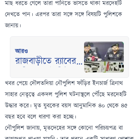
মাছ ধরতে গেলে তারা পানিতে ভাসতে থাকা মরদেহটি
দেখতে পান। এরপর তারা সঙ্গে সঙ্গে বিষয়টি পুলিশকে
জানায়।
আরও
রাজবাড়ীতে র‍্যাবের
অভিযানে স্টার্লিং
সাব-মেশিনগানসহ
খবর পেয়ে দৌলতদিয়া নৌপুলিশ ফাঁড়ির ইনচার্জ ত্রিনাথ
গ্রেফতার ২
সাহার নেতৃত্বে একদল পুলিশ ঘটনাস্থলে পৌঁছে মরদেহটি
উদ্ধার করে। মৃত যুবকের বয়স আনুমানিক ৪০ থেকে ৪৫
বছর হবে বলে ধারণা করা হচ্ছে।
নৌপুলিশ জানায়, মৃতদেহের সঙ্গে কোনো পরিচয়পত্র বা