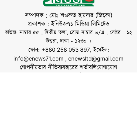
বিক্ষোভ মিছিল সহকারে
জেলা প্রশাসক কার্যালয়
সম্পাদক : মোঃ শওকত হায়দার (জিকো)
প্রাঙ্গণে তারা অবস্থান
প্রকাশক : ইনিউজ৭১ মিডিয়া লিমিটেড
নেন। পরে জেলা
হাউজ: নাম্বার ৫৫ , দ্বিতীয় তলা, রোড নাম্বার ৬/এ , সেক্টর - ১২
প্রশাসক বরাবরে
উত্তরা, ঢাকা - ১২৩০ ।
স্মারকলিপি দেন।
ফোন:
, ইমেইল:
+880 258 053 897
সমাবেশে বক্তব্য দেন,
info@enews71.com
,
enewsltd@gmail.com
আ স ম ছালেহ
গোপনীয়তার নীতি
ব্যবহারের শর্তাবলি
যোগাযোগ
সোহেল,
আমাদের সম্পর্কে
আমরা
সোশ্যাল মিডিয়াতে আমরা
স্বত্ব © ইনিউজ৭১.কম
ওয়েবসাইটের কোনো লেখা, ছবি, ভিডিও অনুমতি ছাড়া ব্যবহার