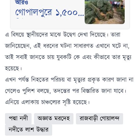
আরও
গোপালপুরে ১,৫০০
মিটার অবৈধ চায়না
দুয়ারী জাল জব্দ,
এ বিষয়ে স্থানীয়দের মাঝে উদ্বেগ দেখা দিয়েছে। তারা
আগুনে ধ্বংস
জানিয়েছেন, এই ধরনের ঘটনা সাধারণত এখানে ঘটে না,
তাই সবাই জানতে চায় যুবকটি কে এবং কীভাবে তার মৃত্যু
হয়েছে।
এখন পর্যন্ত নিহতের পরিচয় বা মৃত্যুর প্রকৃত কারণ জানা না
গেলেও পুলিশ বলছে, তদন্তের পর বিস্তারিত জানা যাবে।
এনিয়ে এলাকায় চাঞ্চল্যের সৃষ্টি হয়েছে।
পদ্মা নদী
অজ্ঞাত মরদেহ
রাজবাড়ী গোয়ালন্দ
নদীতে লাশ উদ্ধার