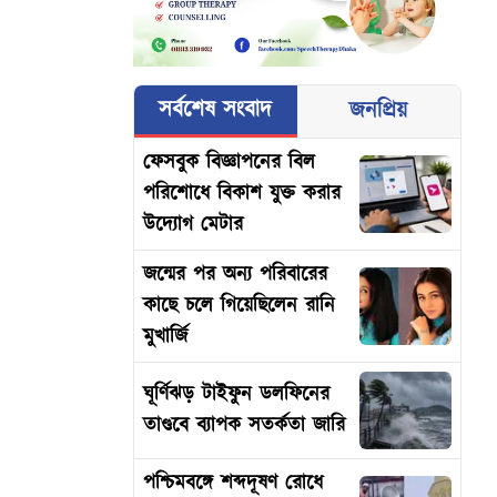
সর্বশেষ সংবাদ
জনপ্রিয়
ফেসবুক বিজ্ঞাপনের বিল
পরিশোধে বিকাশ যুক্ত করার
উদ্যোগ মেটার
জন্মের পর অন্য পরিবারের
কাছে চলে গিয়েছিলেন রানি
মুখার্জি
ঘূর্ণিঝড় টাইফুন ডলফিনের
তাণ্ডবে ব্যাপক সতর্কতা জারি
পশ্চিমবঙ্গে শব্দদূষণ রোধে