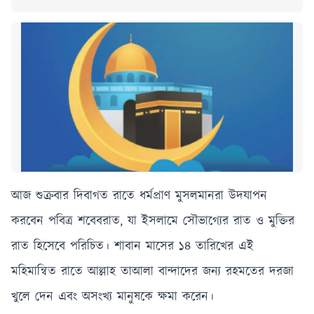
আজ শুক্রবার দিবাগত রাতে ধর্মপ্রাণ মুসলমানরা উদযাপন
করবেন পবিত্র শবেবরাত, যা ইসলামে সৌভাগ্যের রাত ও মুক্তির
রাত হিসেবে পরিচিত। শাবান মাসের ১৪ তারিখের এই
মহিমান্বিত রাতে আল্লাহ তাআলা বান্দাদের জন্য রহমতের দরজা
খুলে দেন এবং অসংখ্য মানুষকে ক্ষমা করেন।