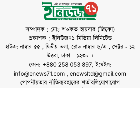
নামাজ শুধু একটি
ইবাদত নয়, বরং
মুসলিম সমাজে ঐক্য,
ভ্রাতৃত্ব ও পারস্পরিক
সম্পাদক : মোঃ শওকত হায়দার (জিকো)
সম্প্রীতি বৃদ্ধিরও
প্রকাশক : ইনিউজ৭১ মিডিয়া লিমিটেড
গুরুত্বপূর্ণ মাধ্যম। পবিত্র
হাউজ: নাম্বার ৫৫ , দ্বিতীয় তলা, রোড নাম্বার ৬/এ , সেক্টর - ১২
কোরআনের সূরা আল-
উত্তরা, ঢাকা - ১২৩০ ।
জুমুআয় আল্লাহ তাআলা
ফোন:
, ইমেইল:
+880 258 053 897
নির্দেশ দিয়েছেন,
info@enews71.com
,
enewsltd@gmail.com
গোপনীয়তার নীতি
ব্যবহারের শর্তাবলি
যোগাযোগ
আমাদের সম্পর্কে
আমরা
সোশ্যাল মিডিয়াতে আমরা
স্বত্ব © ইনিউজ৭১.কম