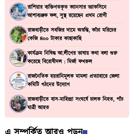
রাশিয়ার ব্যক্তিগতকৃত ক্যানসার ভ্যাকসিনে
আশাব্যঞ্জক ফল, সুস্থ রয়েছেন প্রথম রোগী
রাজবাড়ীতে সবজির দামে অস্বস্তি, কাঁচা মরিচের
কেজি ৪০০ টাকার কাছাকাছি
কার্যক্রম নিষিদ্ধ আ.লীগের ভাষায় কথা বলা শুরু
করেছে বিরোধীদল : মির্জা ফখরুল
রাজনৈতিক হয়রানিমূলক মামলা প্রত্যাহারে জেলা
কমিটি গঠনের উদ্যোগ
রাজবাড়ীতে বাস-মাহিন্দ্রা সংঘর্ষে চালক নিহত, পাঁচ
যাত্রী আহত
এ সম্পর্কিত আরও পড়ুন