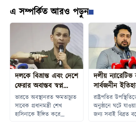
এ সম্পর্কিত আরও পড়ুন
দলকে বিভ্রান্ত এবং দেশে
দলীয় ন্যারেটিভ
ফেরার অবাস্তব স্বপ্ন
সার্বজনীন ইতিহ
দেখানো হচ্ছে: সোহেল
চাইলেন নাহিদ 
ভারতে অবস্থানরত ক্ষমতাচ্যুত
রাষ্ট্রপতির উপস্থিতিতে 
তাজ
সাবেক প্রধানমন্ত্রী শেখ
অনুষ্ঠানে ঘটে যাওয়
হাসিনাকে ইঙ্গিত করে
জন্য সবাই বিব্রত বল
আওয়ামী লীগের সাবেক নেতা
করেছেন জাতীয় না
ও সাবেক স্বরাষ্ট্র প্রতিমন্ত্রী
পার্টির (এনসিপি) 