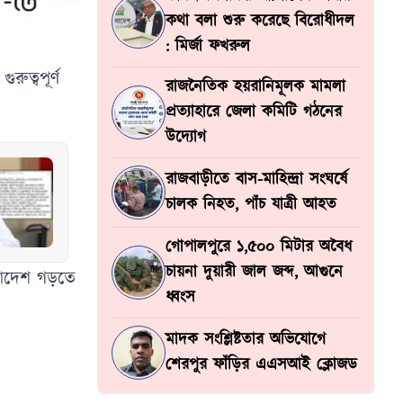
কথা বলা শুরু করেছে বিরোধীদল
: মির্জা ফখরুল
রুত্বপূর্ণ
রাজনৈতিক হয়রানিমূলক মামলা
প্রত্যাহারে জেলা কমিটি গঠনের
উদ্যোগ
রাজবাড়ীতে বাস-মাহিন্দ্রা সংঘর্ষে
চালক নিহত, পাঁচ যাত্রী আহত
গোপালপুরে ১,৫০০ মিটার অবৈধ
চায়না দুয়ারী জাল জব্দ, আগুনে
লাদেশ গড়তে
ধ্বংস
মাদক সংশ্লিষ্টতার অভিযোগে
শেরপুর ফাঁড়ির এএসআই ক্লোজড