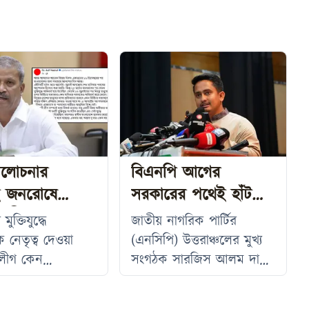
ালোচনার
বিএনপি আগের
ই জনরোষে
সরকারের পথেই হাঁটছে
 লীগের পতন:
দাবি সারজিসের
ুক্তিযুদ্ধে
জাতীয় নাগরিক পার্টির
নজরুল
 নেতৃত্ব দেওয়া
(এনসিপি) উত্তরাঞ্চলের মুখ্য
লীগ কেন
সংগঠক সারজিস আলম দাবি
ুখে ক্ষমতাচ্যুত
করেছেন, দীর্ঘ ১৬ বছর
ই আত্মসমালোচনার
নিপীড়নের শিকার হওয়ার পর