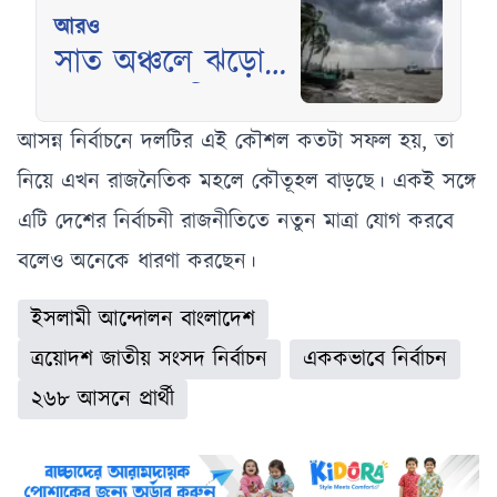
আরও
সাত অঞ্চলে ঝড়ো
হাওয়াসহ বৃষ্টির
পূর্বাভাস, নদীবন্দরে
আসন্ন নির্বাচনে দলটির এই কৌশল কতটা সফল হয়, তা
১ নম্বর সতর্ক
নিয়ে এখন রাজনৈতিক মহলে কৌতূহল বাড়ছে। একই সঙ্গে
সংকেত
এটি দেশের নির্বাচনী রাজনীতিতে নতুন মাত্রা যোগ করবে
বলেও অনেকে ধারণা করছেন।
ইসলামী আন্দোলন বাংলাদেশ
ত্রয়োদশ জাতীয় সংসদ নির্বাচন
এককভাবে নির্বাচন
২৬৮ আসনে প্রার্থী