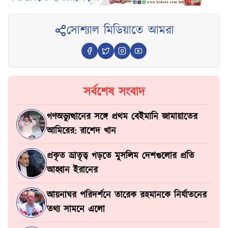
সোশ্যাল মিডিয়াতে আমরা
সর্বশেষ সংবাদ
গণঅভ্যুত্থানের সঙ্গে প্রথম বেইমানি জামায়াতের
আমিরের: রাশেদ খান
প্রকৃত ভ্রাতৃত্ব গড়তে মুসলিম দেশগুলোর প্রতি
আহ্বান ইরানের
আয়নাঘর পরিদর্শনে তারেক রহমানকে নির্যাতনের
তথ্য সামনে এলো