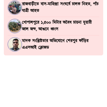
রাজবাড়ীতে বাস-মাহিন্দ্রা সংঘর্ষে চালক নিহত, পাঁচ
যাত্রী আহত
গোপালপুরে ১,৫০০ মিটার অবৈধ চায়না দুয়ারী
জাল জব্দ, আগুনে ধ্বংস
মাদক সংশ্লিষ্টতার অভিযোগে শেরপুর ফাঁড়ির
এএসআই ক্লোজড