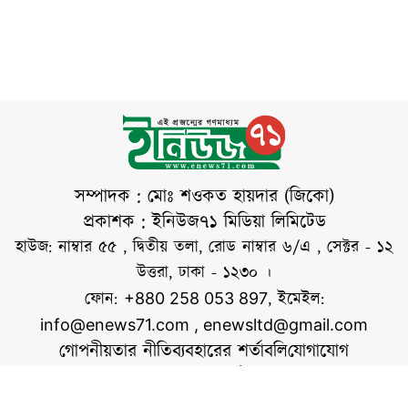
সম্পাদক : মোঃ শওকত হায়দার (জিকো)
প্রকাশক : ইনিউজ৭১ মিডিয়া লিমিটেড
হাউজ: নাম্বার ৫৫ , দ্বিতীয় তলা, রোড নাম্বার ৬/এ , সেক্টর - ১২
উত্তরা, ঢাকা - ১২৩০ ।
ফোন:
, ইমেইল:
+880 258 053 897
info@enews71.com
,
enewsltd@gmail.com
গোপনীয়তার নীতি
ব্যবহারের শর্তাবলি
যোগাযোগ
আমাদের সম্পর্কে
আমরা