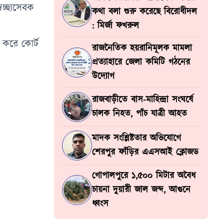
েচ্ছাসেবক
কথা বলা শুরু করেছে বিরোধীদল
: মির্জা ফখরুল
র করে কোর্ট
রাজনৈতিক হয়রানিমূলক মামলা
প্রত্যাহারে জেলা কমিটি গঠনের
উদ্যোগ
রাজবাড়ীতে বাস-মাহিন্দ্রা সংঘর্ষে
চালক নিহত, পাঁচ যাত্রী আহত
মাদক সংশ্লিষ্টতার অভিযোগে
শেরপুর ফাঁড়ির এএসআই ক্লোজড
গোপালপুরে ১,৫০০ মিটার অবৈধ
চায়না দুয়ারী জাল জব্দ, আগুনে
ধ্বংস