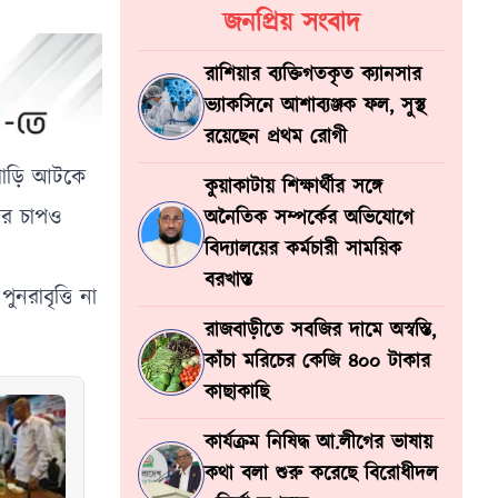
জনপ্রিয় সংবাদ
রাশিয়ার ব্যক্তিগতকৃত ক্যানসার
ভ্যাকসিনে আশাব্যঞ্জক ফল, সুস্থ
রয়েছেন প্রথম রোগী
 গাড়ি আটকে
কুয়াকাটায় শিক্ষার্থীর সঙ্গে
ির চাপও
অনৈতিক সম্পর্কের অভিযোগে
বিদ্যালয়ের কর্মচারী সাময়িক
বরখাস্ত
নরাবৃত্তি না
রাজবাড়ীতে সবজির দামে অস্বস্তি,
কাঁচা মরিচের কেজি ৪০০ টাকার
কাছাকাছি
কার্যক্রম নিষিদ্ধ আ.লীগের ভাষায়
কথা বলা শুরু করেছে বিরোধীদল