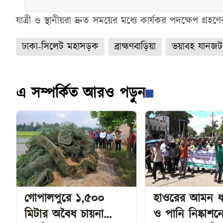
অর্থ সহায়তা
যাত্রী ও স্থানীয়রা দ্রুত সময়ের মধ্যে কার্যকর পদক্ষেপ গ্রহণের
ঢাকা-সিলেট মহাসড়ক
ব্রাহ্মণবাড়িয়া
ভয়াবহ যানজট
এ সম্পর্কিত আরও পড়ুন
গোপালপুরে ১,৫০০
হাওরের আমন ধা
মিটার অবৈধ চায়না
ও পানি নিষ্কাশন