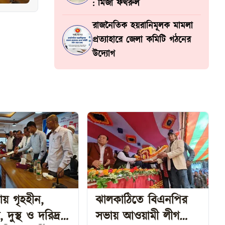
: মির্জা ফখরুল
রাজনৈতিক হয়রানিমূলক মামলা
প্রত্যাহারে জেলা কমিটি গঠনের
উদ্যোগ
য় গৃহহীন,
ঝালকাঠিতে বিএনপির
রিদ্র
সভায় আওয়ামী লীগ