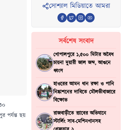
সোশ্যাল মিডিয়াতে আমরা
সর্বশেষ সংবাদ
গোপালপুরে ১,৫০০ মিটার অবৈধ
চায়না দুয়ারী জাল জব্দ, আগুনে
ধ্বংস
হাওরের আমন ধান রক্ষা ও পানি
নিষ্কাশনের দাবিতে মৌলভীবাজারে
বিক্ষোভ
 ৩০
রাজবাড়ীতে র‍্যাবের অভিযানে
 পর্যন্ত ছয়
স্টার্লিং সাব-মেশিনগানসহ
গ্রেফতার ২