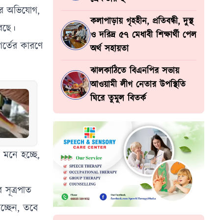
ের অভিযোগ,
কলাপাড়ায় গৃহহীন, প্রতিবন্ধী, দুস্থ
করছে।
ও দরিদ্র ৫৭ মেধাবী শিক্ষার্থী পেল
র্তের কারণে
অর্থ সহায়তা
ঝালকাঠিতে বিএনপির সভায়
আওয়ামী লীগ নেতার উপস্থিতি
ঘিরে তুমুল বিতর্ক
মনে হচ্ছে,
সূত্রপাত
চ্ছেন, তবে