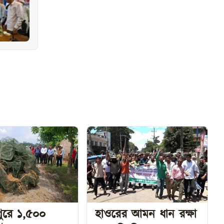
ুরে ১,৫০০
হাওরের আমন ধান রক্ষা