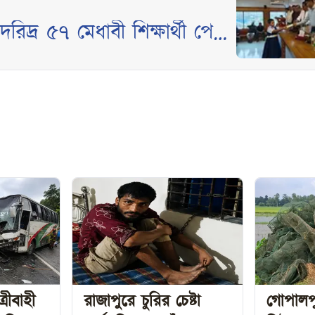
রীবাহী
রাজাপুরে চুরির চেষ্টা
গোপালপ