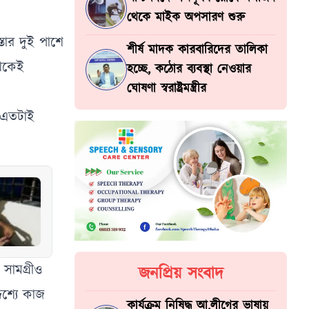
থেকে মাইক অপসারণ শুরু
তার দুই পাশে
শীর্ষ মাদক কারবারিদের তালিকা
থেকেই
হচ্ছে, কঠোর ব্যবস্থা নেওয়ার
ঘোষণা স্বরাষ্ট্রমন্ত্রীর
া এতটাই
।
সামগ্রীও
জনপ্রিয় সংবাদ
েশ্যে কাজ
কার্যক্রম নিষিদ্ধ আ.লীগের ভাষায়