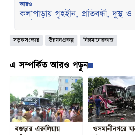
আরও
কলাপাড়ায় গৃহহীন, প্রতিবন্ধী, দুস্থ ও দরিদ্র ৫৭ মেধাবী শিক্ষার্থী পেল
অর্থ সহায়তা
সড়কসংস্কার
উন্নয়নপ্রকল্প
নিম্নমানেরকাজ
এ সম্পর্কিত আরও পড়ুন
বগুড়ার এরুলিয়ায়
ওসমানীনগরে যাত্