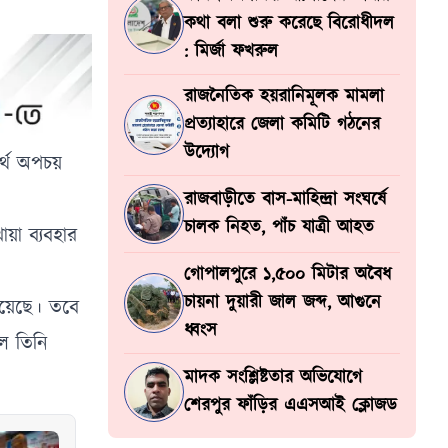
কথা বলা শুরু করেছে বিরোধীদল
: মির্জা ফখরুল
রাজনৈতিক হয়রানিমূলক মামলা
প্রত্যাহারে জেলা কমিটি গঠনের
উদ্যোগ
র্থ অপচয়
রাজবাড়ীতে বাস-মাহিন্দ্রা সংঘর্ষে
চালক নিহত, পাঁচ যাত্রী আহত
য়া ব্যবহার
গোপালপুরে ১,৫০০ মিটার অবৈধ
চায়না দুয়ারী জাল জব্দ, আগুনে
হয়েছে। তবে
ধ্বংস
ে তিনি
মাদক সংশ্লিষ্টতার অভিযোগে
শেরপুর ফাঁড়ির এএসআই ক্লোজড